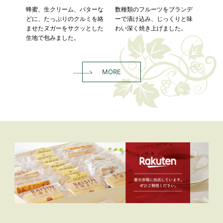
レー
蜂蜜、生クリーム、バターな
数種類のフルーツをブランデ
アーモン
リー
どに、たっぷりのクルミを絡
ーで漬け込み、じっくりと味
焼き、ま
お楽
ませたヌガーをサクッとした
わい深く焼き上げました。
クリーム
生地で包みました。
MORE