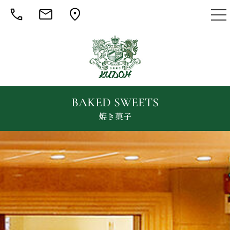
togg
nav
BAKED SWEETS
焼き菓子